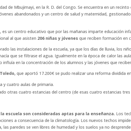
iudad de Mbujimayi, en la R. D. del Congo. Se encuentra en un recint
 jóvenes abandonados y un centro de salud y maternidad, gestionado
, es un centro educativo que por las mañanas imparte educación infa
ional al que asisten
206 niñas y jóvenes
que reciben formación en co
ado las instalaciones de la escuela, ya que los días de lluvia, los ni
 hacía que se filtrase el agua. Igualmente en la época de calor las 
 influía en la concentración de los alumnos y las jóvenes que recibe
 Toledo,
que aportó 17.200€ se pudo realizar una reforma dividida en
ra y cuatro aulas de primaria.
do otras cuatro estancias del centro (de esas cuatro estancias tres 
e la escuela son consideradas aptas para la enseñanza.
Los tech
pciones a consecuencia de la climatología. Los nuevos techos impiden 
eza, las paredes se ven libres de humedad y los suelos ya no desprende