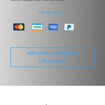
10€
15€
20€
otro
VER OTRAS FORMAS DE
COLABORAR