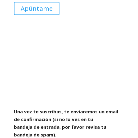
Apúntame
Conforme la Ley Orgánica 3/2018 de Protección
de Datos y Derechos Digitales y el Reglamento
Europeo de Protección de Datos 2016/679, le
recordamos que sus datos son tratados por
FUNDACION DILAYA. Puede ejercitar
gratuitamente los derechos de acceso,
oposición, rectificación, cancelación o supresión,
revocación de consentimiento, portabilidad y
limitación del tratamiento de los datos,
dirigiéndose a FUNDACION DILAYA, C/Ponzano nº
63, 1ºA, Madrid, C.P. 28003.
Una vez te suscribas, te enviaremos un email
de confirmación (si no lo ves en tu
bandeja de entrada, por favor revisa tu
bandeja de spam).