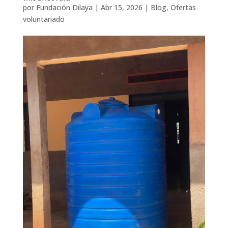
por
Fundación Dilaya
|
Abr 15, 2026
|
Blog
,
Ofertas
voluntariado